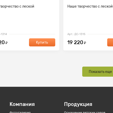
творчество с леской
Наше творчество с леской
С-1314
Арт.: ДС-1315
20
19 220
Купить
₽
₽
Показать еще
Компания
Продукция
Фотогалерея
Оснащение детских садов