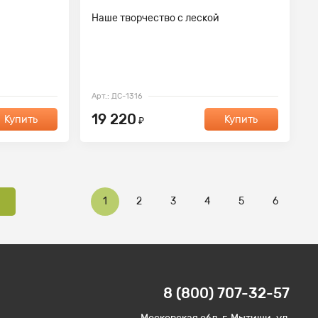
Наше творчество с леской
Арт.: ДС-1316
19 220
Купить
Купить
₽
1
2
3
4
5
6
8 (800) 707-32-57