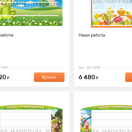
работы
Наши работы
С-1307
Арт.: ДС-1309
20
6 480
Купить
₽
₽