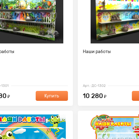
работы
Наши работы
С-1301
Арт.: ДС-1302
80
10 280
Купить
₽
₽