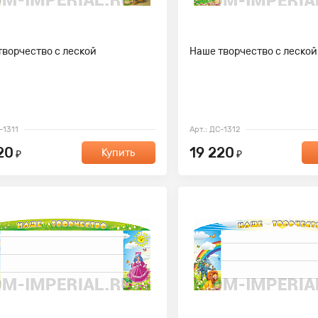
творчество с леской
Наше творчество с леской
-1311
Арт.: ДС-1312
20
19 220
Купить
₽
₽