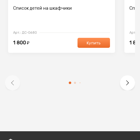
Список детей на шкафчики
Спис
Арт.: ДС-0680
Арт.:
1 800
1 80
₽
Купить