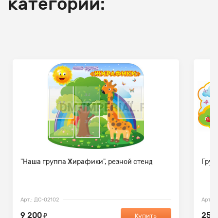
категории:
"Наша группа Жирафики", резной стенд
Груп
Арт.: ДС-02102
Арт.: 
9 200
25 
₽
Купить