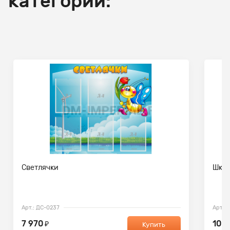
категории:
Светлячки
Школ
Арт.: ДС-0237
Арт.: 
7 970
10 9
₽
Купить