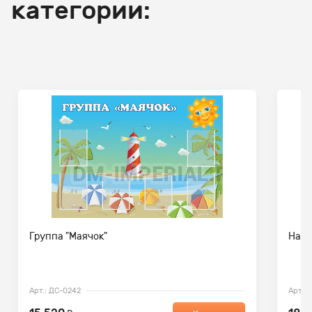
категории:
Группа "Маячок"
Наше
Арт.: ДС-0242
Арт.: