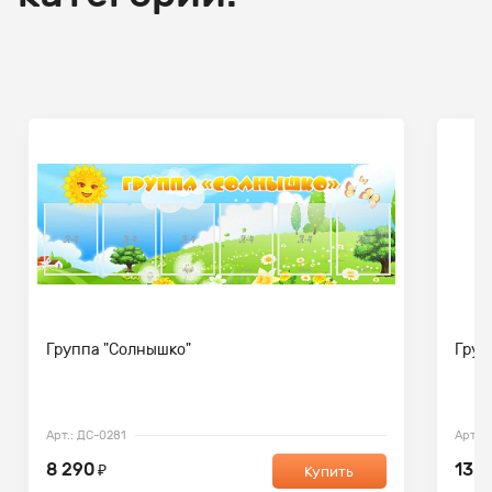
Группа "Солнышко"
Груп
Арт.: ДС-0281
Арт.:
8 290
13 9
₽
Купить