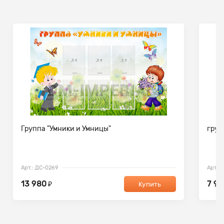
Группа "Умники и Умницы"
груп
Арт.: ДС-0269
Арт.: 
13 980
7 97
₽
Купить