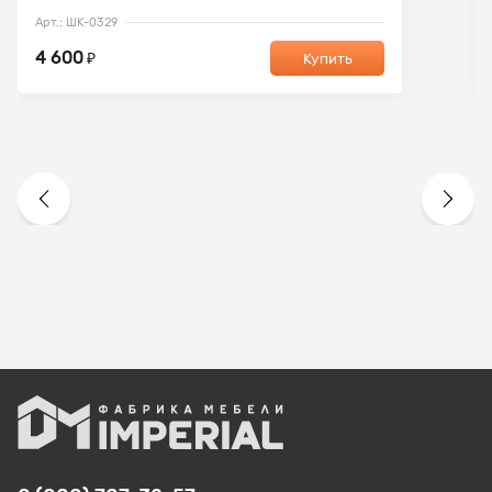
Арт.: ШК-0329
4 600
₽
Купить