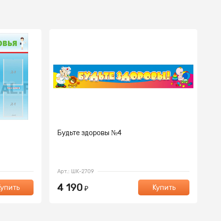
Будьте здоровы №4
Бу
Арт.: ШК-2709
Ар
4 190
3
Купить
Купить
₽