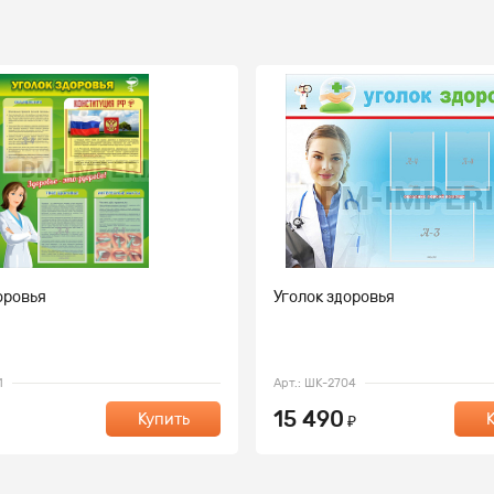
оровья
Уголок здоровья
1
Арт.: ШК-2704
15 490
Купить
₽