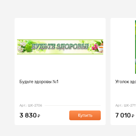
Будьте здоровы №1
Уголок зд
Арт.: ШК-2706
Арт.: ШК-271
3 830
7 010
Купить
₽
₽