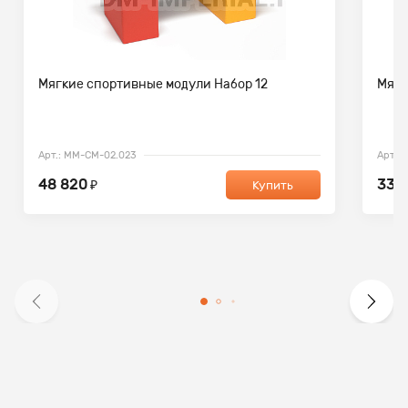
Мягкие спортивные модули Набор 12
Мягк
Арт.: ММ-СМ-02.023
Арт.:
48 820
33 
₽
Купить