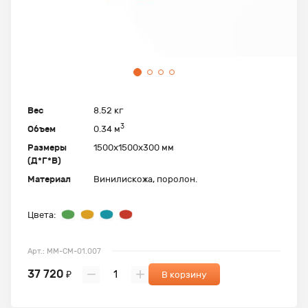
Вес
8.52 кг
3
Объем
0.34 м
Размеры
1500х1500х300 мм
(Д*Г*В)
Материал
Винилискожа, поролон.
Цвета:
Арт.: ММ-СМ-01.007
37 720
₽
В корзину