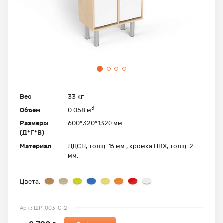
Вес
33 кг
3
Объем
0.058 м
Размеры
600*320*1320 мм
(Д*Г*В)
Материал
ЛДСП, толщ. 16 мм., кромка ПВХ, толщ. 2
мм.
Цвета:
Арт.: ШР-003-С-2