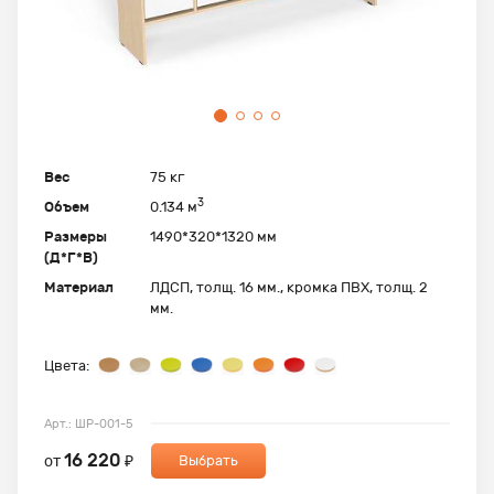
Вес
75 кг
3
Объем
0.134 м
Размеры
1490*320*1320 мм
(Д*Г*В)
Материал
ЛДСП, толщ. 16 мм., кромка ПВХ, толщ. 2
мм.
Цвета:
Арт.: ШР-001-5
16 220
от
₽
Выбрать