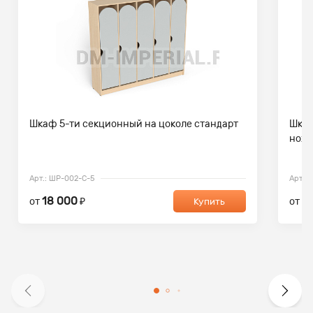
Шкаф 5-ти секционный на цоколе стандарт
Шкаф
ножк
Арт.: ШР-002-С-5
Арт.:
18 000
11
от
₽
от
Купить