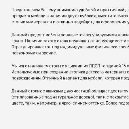
Представляем Вашему вниманию удобный и практичный дет
предмета мебели в наличии двух глубоких, вместительных 
столик универсален и отлично подойдет для оформления у
Данный предмет мебели оснащается регулируемыми ножками
групп. Наличие такого стола избавляет от необходимости 
Отрегулировав стол под индивидуальные физические особ
позвоночник и зрение.
Мы изготавливаем столы с ящиками из ЛДСП толщиной 16 м
Используемые при создании столика детского материалы
повреждениям. Отличный вариант для мебели, которая пр
Данный столик с ящиками двухместный обладает достаточ
(стилизованные под натуральное дерево), так и с покрыти
цвете, так и, например, в ярко-синнем оттенке. Более по