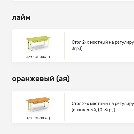
лайм
Стол 2-х местный на регулиру
3гр.))
Арт.: СТ-003-Ц
оранжевый (ая)
Стол 2-х местный на регулир
(оранжевый, (0-3гр.))
Арт.: СТ-003-Ц