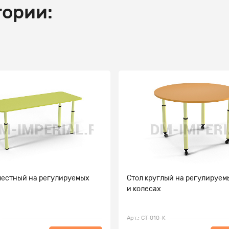
гории:
 местный на регулируемых
Стол круглый на регулируем
и колесах
Арт.: СТ-010-К