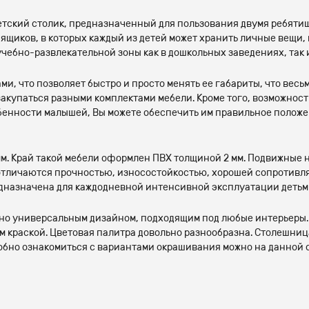
ский столик, предназначенный для пользования двумя ребятиш
ящиков, в которых каждый из детей может хранить личные вещи, 
чебно-развлекательной зоны как в дошкольных заведениях, так и
, что позволяет быстро и просто менять ее габариты, что весь
закупаться разными комплектами мебели. Кроме того, возможност
енности малышей, Вы можете обеспечить им правильное положен
м. Край такой мебели оформлен ПВХ толщиной 2 мм. Подвижные 
 отличаются прочностью, износостойкостью, хорошей сопротив
едназначена для каждодневной интенсивной эксплуатации детьм
но универсальным дизайном, подходящим под любые интерьеры.
ем краской. Цветовая палитра довольно разнообразна. Столешни
дробно ознакомиться с вариантами окрашивания можно на данной 