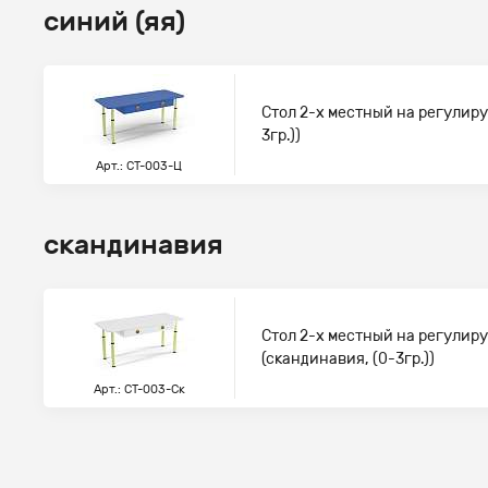
синий (яя)
Стол 2-х местный на регулиру
3гр.))
Арт.: СТ-003-Ц
скандинавия
Стол 2-х местный на регулир
(скандинавия, (0-3гр.))
Арт.: СТ-003-Ск