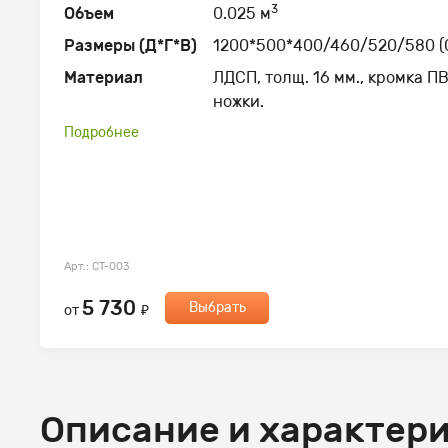
3
Объем
0.025 м
Размеры (Д*Г*В)
1200*500*400/460/520/580 (0
Материал
ЛДСП, толщ. 16 мм., кромка ПВ
ножки.
Подробнее
Арт.: СТ-003
5 730
Выбрать
от
₽
Описание и характер