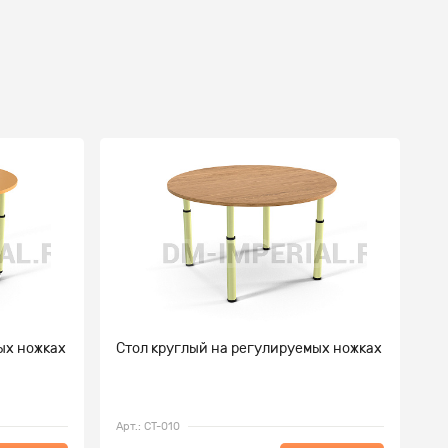
ых ножках
Стол круглый на регулируемых ножках
Ст
ко
Арт.: СТ-010
Ар