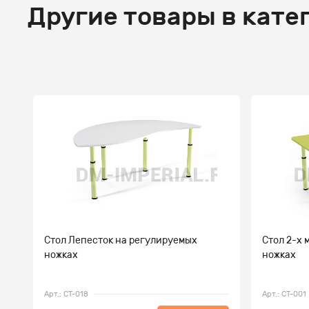
Другие товары в кате
Стол Лепесток на регулируемых
Стол 2-х
ножках
ножках
Арт.: СТ-018
Арт.: СТ-001