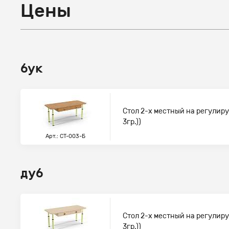
Цены
бук
Стол 2-х местный на регулиру
3гр.))
Арт.: СТ-003-Б
дуб
Стол 2-х местный на регулиру
3гр.))