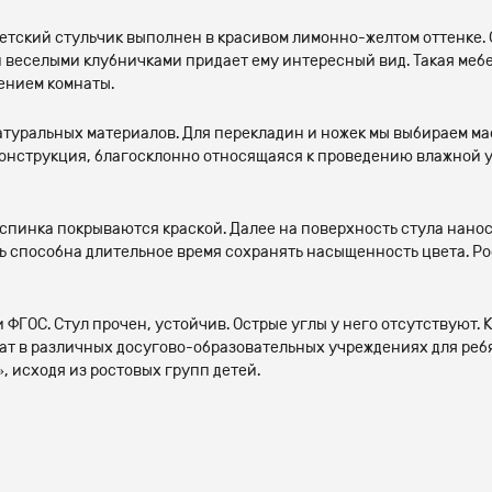
Детский стульчик выполнен в красивом лимонно-желтом оттенке
веселыми клубничками придает ему интересный вид. Такая мебе
ением комнаты.
атуральных материалов. Для перекладин и ножек мы выбираем мас
конструкция, благосклонно относящаяся к проведению влажной 
спинка покрываются краской. Далее на поверхность стула нано
 способна длительное время сохранять насыщенность цвета. Ро
ФГОС. Стул прочен, устойчив. Острые углы у него отсутствуют. 
ат в различных досугово-образовательных учреждениях для ребя
, исходя из ростовых групп детей.