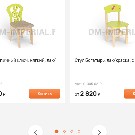
пичный ключ, мягкий, лак/
Стул Богатырь, лак/краска, 
02
Арт.: С-005.02-Р
0
2 820
Купить
₽
от
₽