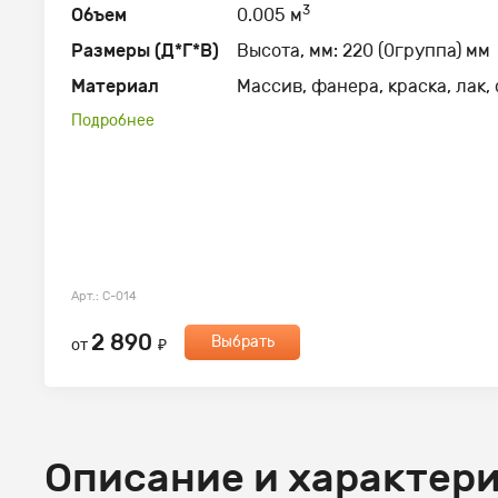
3
Объем
0.005 м
Размеры (Д*Г*В)
Высота, мм: 220 (0группа) мм
Материал
Массив, фанера, краска, лак,
Подробнее
Арт.: С-014
2 890
Выбрать
от
₽
Описание и характер