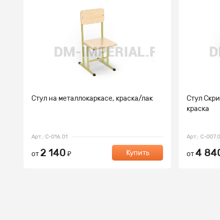
Стул на металлокаркасе, краска/лак
Стул Скри
краска
Арт.: С-016.01
Арт.: С-007.
2 140
4 84
Купить
от
₽
от