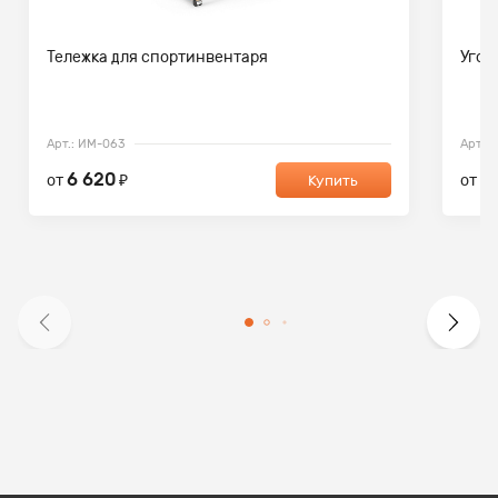
Тележка для спортинвентаря
Угол
Арт.: ИМ-063
Арт.:
6 620
1
от
₽
от
Купить