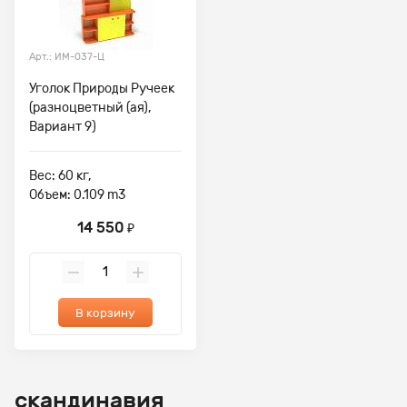
Арт.: ИМ-037-Ц
Уголок Природы Ручеек
(разноцветный (ая),
Вариант 9)
Вес: 60 кг,
Объем: 0.109 m3
14 550
₽
В корзину
скандинавия