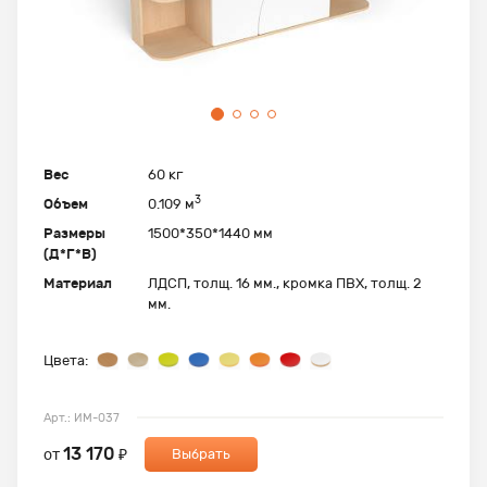
Вес
60 кг
3
Объем
0.109 м
Размеры
1500*350*1440 мм
(Д*Г*В)
Материал
ЛДСП, толщ. 16 мм., кромка ПВХ, толщ. 2
мм.
Цвета:
Арт.: ИМ-037
13 170
от
₽
Выбрать