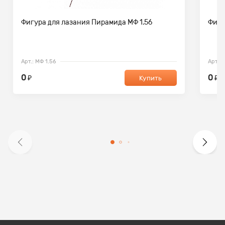
Фигура для лазания Пирамида МФ 1.56
Фигу
Арт.: МФ 1.56
Арт.: 
0
0
₽
₽
Купить