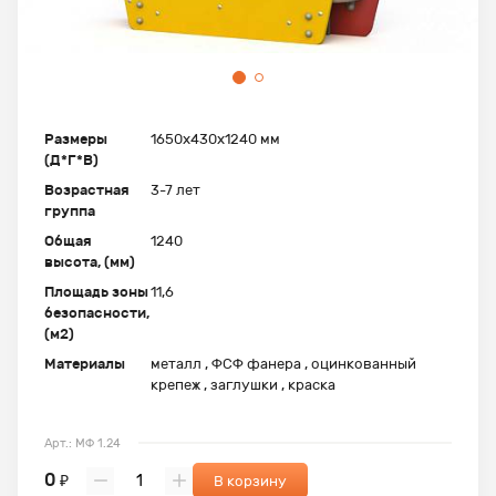
Размеры
1650х430х1240 мм
(Д*Г*В)
Возрастная
3-7 лет
группа
Общая
1240
высота, (мм)
Площадь зоны
11,6
безопасности,
(м2)
Материалы
металл , ФСФ фанера , оцинкованный
крепеж , заглушки , краска
Арт.: МФ 1.24
0
₽
В корзину