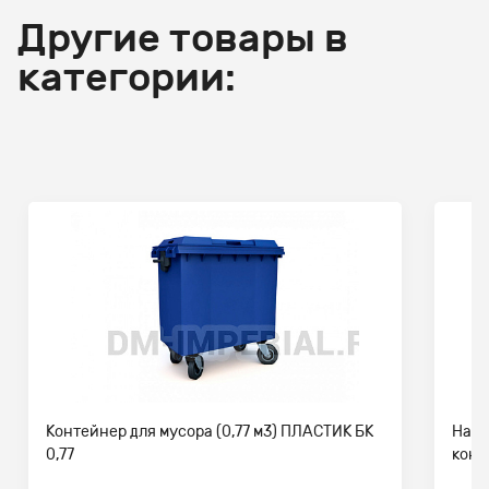
Другие товары в
категории:
Контейнер для мусора (0,77 м3) ПЛАСТИК БК
Наве
0,77
конт