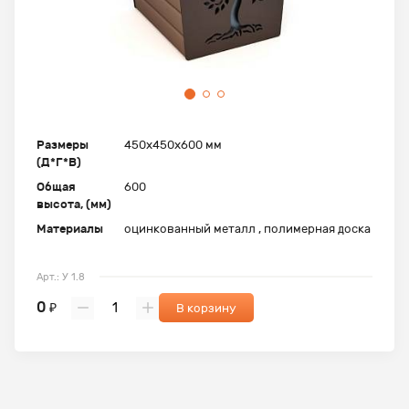
Размеры
450x450x600 мм
(Д*Г*В)
Общая
600
высота, (мм)
Материалы
оцинкованный металл , полимерная доска
Арт.: У 1.8
0
₽
В корзину