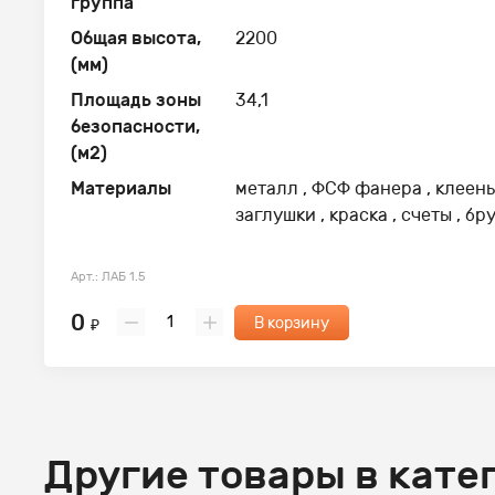
группа
Общая высота,
2200
(мм)
Площадь зоны
34,1
безопасности,
(м2)
Материалы
металл , ФСФ фанера , клеены
заглушки , краска , счеты , б
Арт.: ЛАБ 1.5
0
В корзину
₽
Другие товары в кате