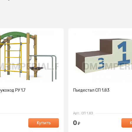
укоход РУ 1.7
Пьедестал СП 1.83
Арт.: СП 1.83
0
Купить
₽