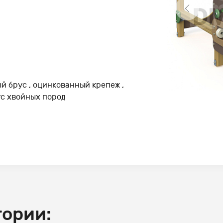
й брус , оцинкованный крепеж ,
рус хвойных пород
гории: