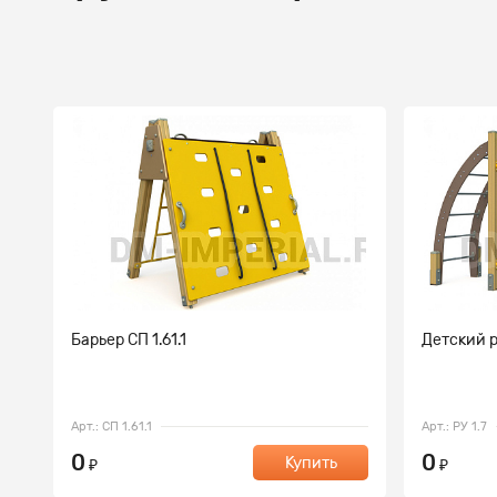
Барьер СП 1.61.1
Детский р
Арт.: СП 1.61.1
Арт.: РУ 1.7
0
0
Купить
₽
₽