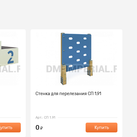
Стенка для перелезания СП 1.91
Де
Арт.: СП 1.91
Арт
0
0
Купить
Купить
₽