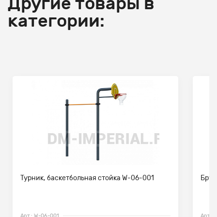
Другие товары в
категории:
Турник, баскетбольная стойка W-06-001
Брус
Арт.: W-06-001
Арт.: