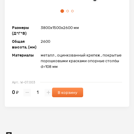
Размеры
3800x1500x2600 мм
(Д*Г*В)
Общая
2600
высота, (мм)
Материалы
металл , оцинкованный крепеж , покрытые
порошковыми красками опорные столбы
d=108 мм
Арт.: W-07.003
0
₽
В корзину