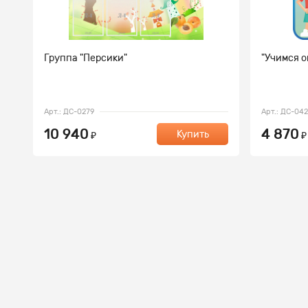
Группа "Персики"
"Учимся о
Арт.: ДС-0279
Арт.: ДС-04
10 940
4 870
Купить
₽
₽