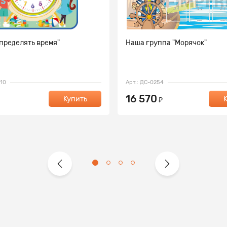
пределять время"
Наша группа "Морячок"
210
Арт.: ДС-0254
16 570
Купить
₽