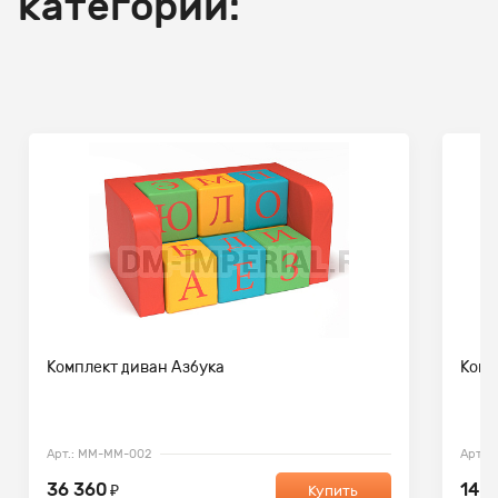
категории:
Комплект диван Азбука
Комп
Арт.: ММ-ММ-002
Арт.:
36 360
14 8
₽
Купить