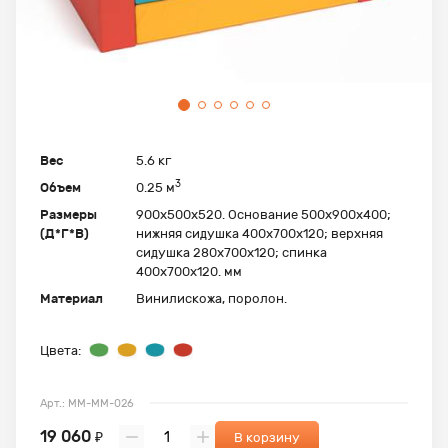
Вес
5.6 кг
3
Объем
0.25 м
Размеры
900х500х520. Основание 500х900х400;
(Д*Г*В)
нижняя сидушка 400х700х120; верхняя
сидушка 280х700х120; спинка
400х700х120. мм
Материал
Винилискожа, поролон.
Цвета:
Арт.: ММ-ММ-026
19 060
₽
В корзину