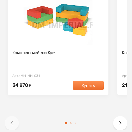
Комплект мебели Кузя
Комп
Арт.: ММ-ММ-034
Арт.:
34 870
21 2
₽
Купить