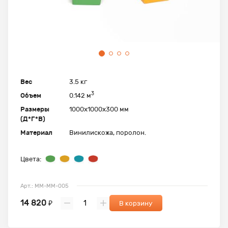
Вес
3.5 кг
3
Объем
0.142 м
Размеры
1000х1000х300 мм
(Д*Г*В)
Материал
Винилискожа, поролон.
Цвета:
Арт.: ММ-ММ-005
14 820
₽
В корзину