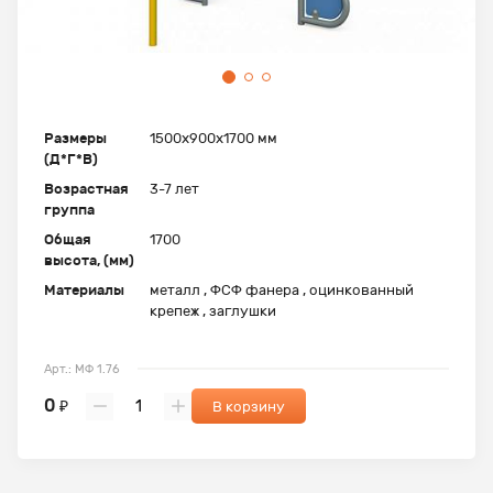
Размеры
1500x900x1700 мм
(Д*Г*В)
Возрастная
3-7 лет
группа
Общая
1700
высота, (мм)
Материалы
металл , ФСФ фанера , оцинкованный
крепеж , заглушки
Арт.: МФ 1.76
0
₽
В корзину