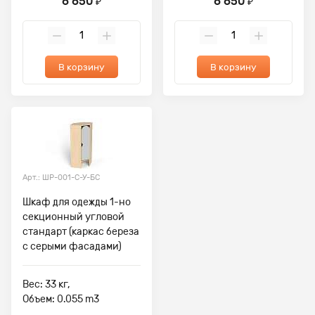
6 650
6 650
₽
₽
В корзину
В корзину
Арт.: ШР-001-С-У-БС
Шкаф для одежды 1-но
секционный угловой
стандарт (каркас береза
с серыми фасадами)
Вес: 33 кг,
Объем: 0.055 m3