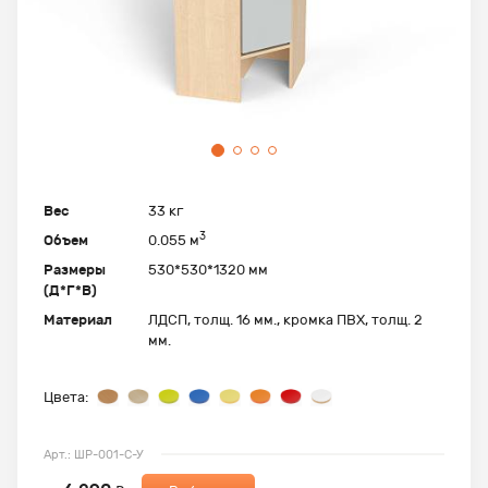
Вес
33 кг
3
Объем
0.055 м
Размеры
530*530*1320 мм
(Д*Г*В)
Материал
ЛДСП, толщ. 16 мм., кромка ПВХ, толщ. 2
мм.
Цвета:
Арт.: ШР-001-С-У